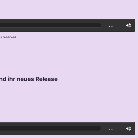
…
ts reserved
nd ihr neues Release
…