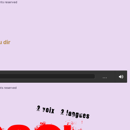
hts reserved
 dir
…
hts reserved